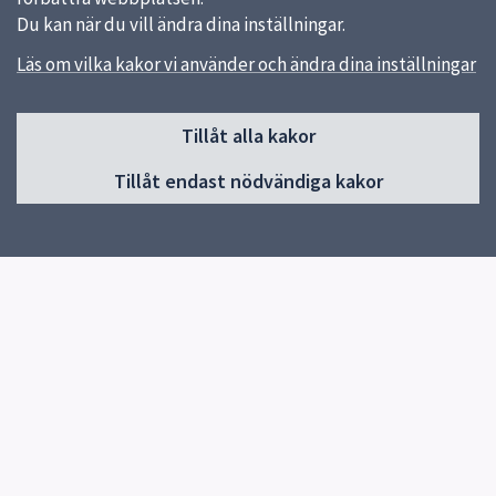
Du kan när du vill ändra dina inställningar.
Läs om vilka kakor vi använder och ändra dina inställningar
Sidfot
Tillåt alla kakor
Huvudmeny
Tillåt endast nödvändiga kakor
Start
Om förskolan
Verksamhet & Pedagogik
Kontakt
Jobba hos oss
Tillgänglighetsredogörelse
Snabblänkar
Uppsala kommun
Skolverket